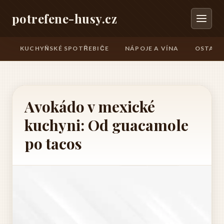
potrefene-husy.cz
KUCHYŇSKÉ SPOTŘEBIČE
NÁPOJE A VÍNA
OSTATN
Avokádo v mexické
kuchyni: Od guacamole
po tacos