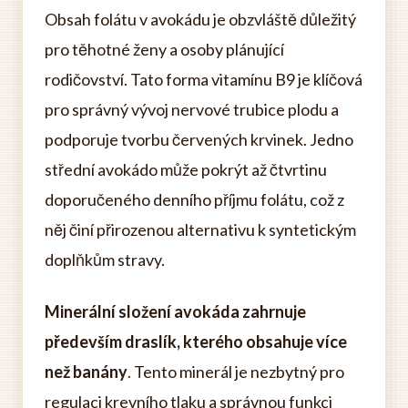
Obsah folátu v avokádu je obzvláště důležitý
pro těhotné ženy a osoby plánující
rodičovství. Tato forma vitamínu B9 je klíčová
pro správný vývoj nervové trubice plodu a
podporuje tvorbu červených krvinek. Jedno
střední avokádo může pokrýt až čtvrtinu
doporučeného denního příjmu folátu, což z
něj činí přirozenou alternativu k syntetickým
doplňkům stravy.
Minerální složení avokáda zahrnuje
především draslík, kterého obsahuje více
než banány
. Tento minerál je nezbytný pro
regulaci krevního tlaku a správnou funkci