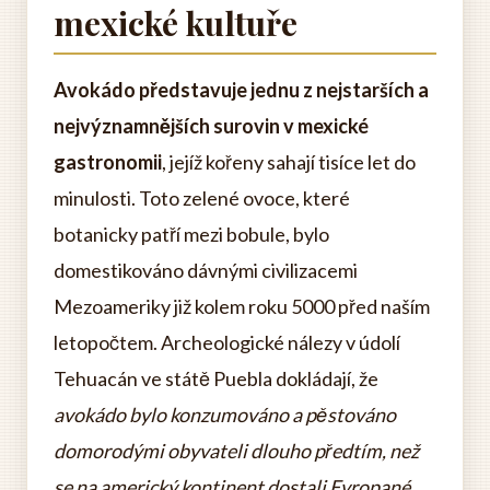
mexické kultuře
Avokádo představuje jednu z nejstarších a
nejvýznamnějších surovin v mexické
gastronomii
, jejíž kořeny sahají tisíce let do
minulosti. Toto zelené ovoce, které
botanicky patří mezi bobule, bylo
domestikováno dávnými civilizacemi
Mezoameriky již kolem roku 5000 před naším
letopočtem. Archeologické nálezy v údolí
Tehuacán ve státě Puebla dokládají, že
avokádo bylo konzumováno a pěstováno
domorodými obyvateli dlouho předtím, než
se na americký kontinent dostali Evropané
.