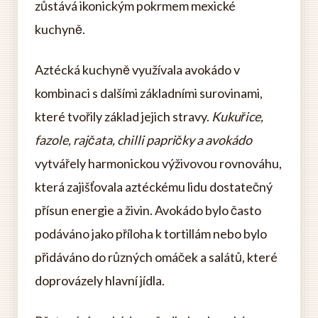
zůstává ikonickým pokrmem mexické
kuchyně.
Aztécká kuchyně využívala avokádo v
kombinaci s dalšími základními surovinami,
které tvořily základ jejich stravy.
Kukuřice,
fazole, rajčata, chilli papričky a avokádo
vytvářely harmonickou výživovou rovnováhu,
která zajišťovala aztéckému lidu dostatečný
přísun energie a živin. Avokádo bylo často
podáváno jako příloha k tortillám nebo bylo
přidáváno do různých omáček a salátů, které
doprovázely hlavní jídla.