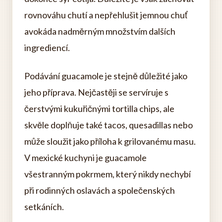
rovnováhu chutí a nepřehlušit jemnou chuť
avokáda nadměrným množstvím dalších
ingrediencí.
Podávání guacamole je stejně důležité jako
jeho příprava. Nejčastěji se servíruje s
čerstvými kukuřičnými tortilla chips, ale
skvěle doplňuje také tacos, quesadillas nebo
může sloužit jako příloha k grilovanému masu.
V mexické kuchyni je guacamole
všestranným pokrmem, který nikdy nechybí
při rodinných oslavách a společenských
setkáních.