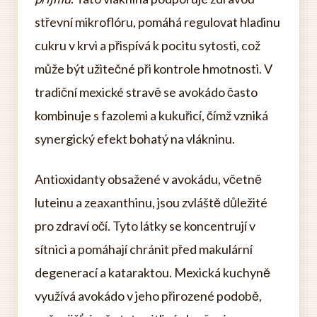
střevní mikroflóru, pomáhá regulovat hladinu
cukru v krvi a přispívá k pocitu sytosti, což
může být užitečné při kontrole hmotnosti. V
tradiční mexické stravě se avokádo často
kombinuje s fazolemi a kukuřicí, čímž vzniká
synergický efekt bohatý na vlákninu.
Antioxidanty obsažené v avokádu, včetně
luteinu a zeaxanthinu, jsou zvláště důležité
pro zdraví očí. Tyto látky se koncentrují v
sítnici a pomáhají chránit před makulární
degenerací a kataraktou. Mexická kuchyně
využívá avokádo v jeho přirozené podobě,