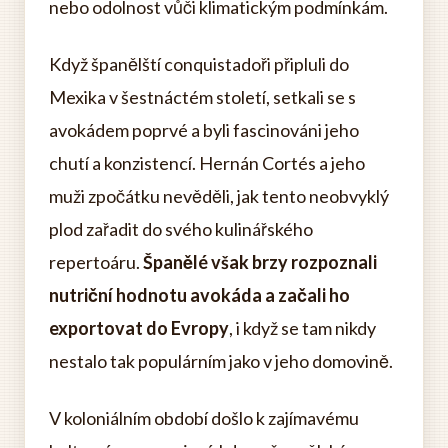
nebo odolnost vůči klimatickým podmínkám.
Když španělští conquistadoři připluli do
Mexika v šestnáctém století, setkali se s
avokádem poprvé a byli fascinováni jeho
chutí a konzistencí. Hernán Cortés a jeho
muži zpočátku nevěděli, jak tento neobvyklý
plod zařadit do svého kulinářského
repertoáru.
Španělé však brzy rozpoznali
nutriční hodnotu avokáda a začali ho
exportovat do Evropy
, i když se tam nikdy
nestalo tak populárním jako v jeho domovině.
V koloniálním období došlo k zajímavému