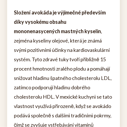
Složení avokáda je výjimečné především
díky vysokému obsahu
mononenasycených mastných kyselin
,
zejména kyseliny olejové, která je známá
svými pozitivními účinky na kardiovaskulární
systém. Tyto zdravé tuky tvoří přibližně 15
procent hmotnosti zralého plodu a pomáhají
snižovat hladinu špatného cholesterolu LDL,
zatímco podporují hladinu dobrého
cholesterolu HDL. V mexické kuchyni se tato
vlastnost využívá přirozeně, když se avokádo
podává společně s dalšími tradičními pokrmy,
čímž se zvyšuje vstřebávání vitamínů