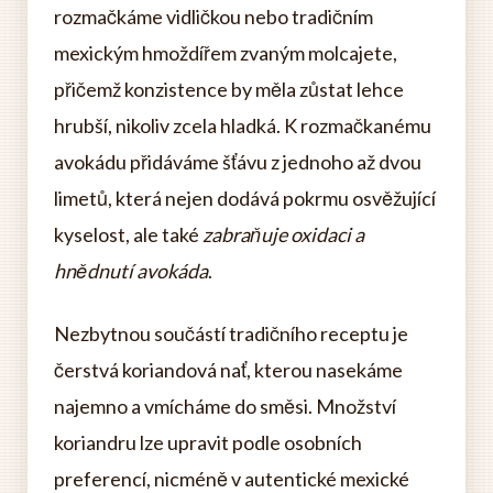
rozmačkáme vidličkou nebo tradičním
mexickým hmoždířem zvaným molcajete,
přičemž konzistence by měla zůstat lehce
hrubší, nikoliv zcela hladká. K rozmačkanému
avokádu přidáváme šťávu z jednoho až dvou
limetů, která nejen dodává pokrmu osvěžující
kyselost, ale také
zabraňuje oxidaci a
hnědnutí avokáda
.
Nezbytnou součástí tradičního receptu je
čerstvá koriandová nať, kterou nasekáme
najemno a vmícháme do směsi. Množství
koriandru lze upravit podle osobních
preferencí, nicméně v autentické mexické