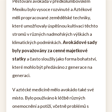
Pěstování avokáda v předkolumbovském
Mexiku bylo vysoce rozvinuté a Aztékové
měli propracované zemědělské techniky,
které umožňovaly úspěšnou kultivaci těchto
stromů v různých nadmořských výškách a
klimatických podmínkách.
Avokádové sady
byly považovány za cenné majetkové
statky
a často sloužily jako forma bohatství,
které mohlo být předáváno z generace na
generaci.
V aztécké medicíně mělo avokádo také své
místo. Bylo používáno k léčbě různých
onemocnění a potíží, včetně problémů s