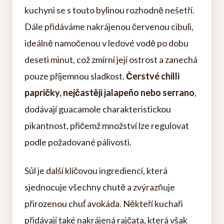
kuchyni se s touto bylinou rozhodně nešetří.
Dále přidáváme nakrájenou červenou cibuli,
ideálně namočenou v ledové vodě po dobu
deseti minut, což zmírní její ostrost a zanechá
pouze příjemnou sladkost.
Čerstvé chilli
papričky, nejčastěji jalapeño nebo serrano
,
dodávají guacamole charakteristickou
pikantnost, přičemž množství lze regulovat
podle požadované pálivosti.
Sůl je další klíčovou ingrediencí, která
sjednocuje všechny chutě a zvýrazňuje
přirozenou chuť avokáda. Někteří kuchaři
přidávají také nakrájená rajčata, která však