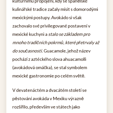
kulturnímu propojení, kdy se španělské
kulinářské tradice začaly mísit s domorodými
mexickými postupy. Avokádo si však
zachovalo své privilegované postavení v
mexické kuchyni a
stalo se základem pro
mnoho tradičních pokrmů, které přetrvaly až
do současnosti
. Guacamole, jehož název
pochází z aztéckého slova ahuacamolli
(avokádová omáčka), se stal symbolem
mexické gastronomie po celém světě.
V devatenáctém a dvacátém století se
pěstování avokáda v Mexiku výrazně
rozšířilo, především ve státech jako