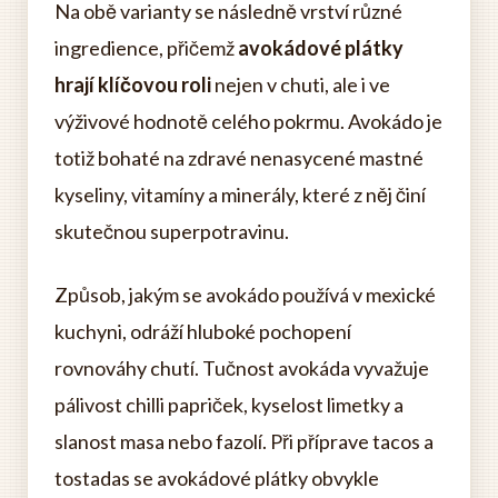
Na obě varianty se následně vrství různé
ingredience, přičemž
avokádové plátky
hrají klíčovou roli
nejen v chuti, ale i ve
výživové hodnotě celého pokrmu. Avokádo je
totiž bohaté na zdravé nenasycené mastné
kyseliny, vitamíny a minerály, které z něj činí
skutečnou superpotravinu.
Způsob, jakým se avokádo používá v mexické
kuchyni, odráží hluboké pochopení
rovnováhy chutí. Tučnost avokáda vyvažuje
pálivost chilli papriček, kyselost limetky a
slanost masa nebo fazolí. Při příprave tacos a
tostadas se avokádové plátky obvykle