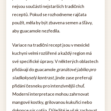
nejsou součástí nejstarších tradičních
receptů. Pokud se rozhodneme rajčata
použít, měla by být zbavena semen a šťávy,
aby guacamole nezředila.
Variace na tradiční recept jsou v mexické
kuchyni velmi rozšířené a každý region má
své specifické úpravy. V některých oblastech
přidávají do guacamole
granátové jablko pro
sladkokyselý kontrast
, jinde zase preferují
přidání česneku pro intenzivnější chuť.
Moderní interpretace mohou zahrnovat
mangové kostky, grilovanou kukuřici nebo
dokonce sýr cotija. Důležité je však zachovat