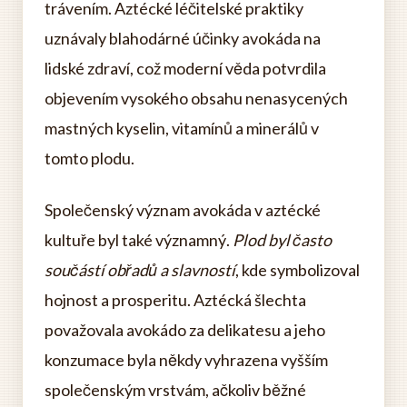
trávením. Aztécké léčitelské praktiky
uznávaly blahodárné účinky avokáda na
lidské zdraví, což moderní věda potvrdila
objevením vysokého obsahu nenasycených
mastných kyselin, vitamínů a minerálů v
tomto plodu.
Společenský význam avokáda v aztécké
kultuře byl také významný.
Plod byl často
součástí obřadů a slavností
, kde symbolizoval
hojnost a prosperitu. Aztécká šlechta
považovala avokádo za delikatesu a jeho
konzumace byla někdy vyhrazena vyšším
společenským vrstvám, ačkoliv běžné