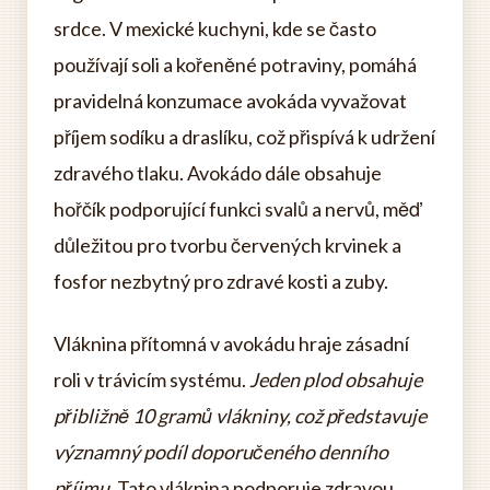
srdce. V mexické kuchyni, kde se často
používají soli a kořeněné potraviny, pomáhá
pravidelná konzumace avokáda vyvažovat
příjem sodíku a draslíku, což přispívá k udržení
zdravého tlaku. Avokádo dále obsahuje
hořčík podporující funkci svalů a nervů, měď
důležitou pro tvorbu červených krvinek a
fosfor nezbytný pro zdravé kosti a zuby.
Vláknina přítomná v avokádu hraje zásadní
roli v trávicím systému.
Jeden plod obsahuje
přibližně 10 gramů vlákniny, což představuje
významný podíl doporučeného denního
příjmu
. Tato vláknina podporuje zdravou