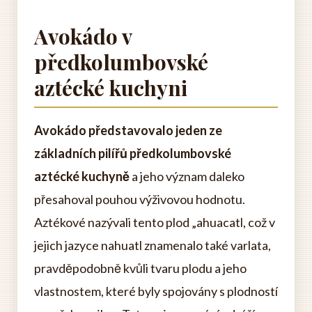
Avokádo v
předkolumbovské
aztécké kuchyni
Avokádo představovalo jeden ze
základních pilířů předkolumbovské
aztécké kuchyně
a jeho význam daleko
přesahoval pouhou výživovou hodnotu.
Aztékové nazývali tento plod „ahuacatl, což v
jejich jazyce nahuatl znamenalo také varlata,
pravděpodobně kvůli tvaru plodu a jeho
vlastnostem, které byly spojovány s plodností