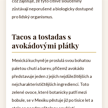
což zajišťuje, že tyto citlivé sloučeniny
zůstávají neporušené a biologicky dostupné
pro lidský organismus.
Tacos a tostadas s
avokádovými plátky
Mexická kuchyně je proslulá svou bohatou
paletou chutí a barev, přičemž avokádo
představuje jeden z jejích nejdůležitějších a
nejcharakterističtějších ingrediencí. Toto
zelené ovoce, které botanicky patří mezi
bobule, se v Mexiku pěstuje již po tisíce let a