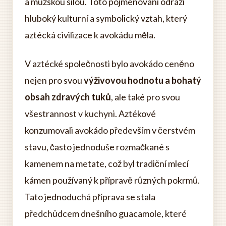
a mužskou silou. Toto pojmenování odráží
hluboký kulturní a symbolický vztah, který
aztécká civilizace k avokádu měla.
V aztécké společnosti bylo avokádo ceněno
nejen pro svou
výživovou hodnotu a bohatý
obsah zdravých tuků
, ale také pro svou
všestrannost v kuchyni. Aztékové
konzumovali avokádo především v čerstvém
stavu, často jednoduše rozmačkané s
kamenem na metate, což byl tradiční mlecí
kámen používaný k přípravě různých pokrmů.
Tato jednoduchá příprava se stala
předchůdcem dnešního guacamole, které