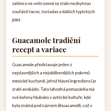
zatímco ve vnitrozemí se stalo nezbytnou
součástí tacos, tostadas a dalších typických
jídel.
Guacamole tradiční
recept a variace
Guacamole představuje jeden z
nejslavnějších a nejoblíbenějších pokrmů
mexické kuchyně, jehož hlavní ingrediencí je
zralé avokádo. Tato lahodná pomazánka má
své kořeny hluboko v aztécké kultuře, kde
byla známá pod názvem āhuacamolli, což v