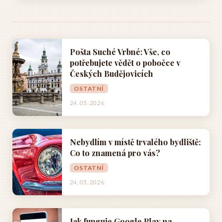
Pošta Suché Vrbné: Vše, co
potřebujete vědět o pobočce v
Českých Budějovicích
OSTATNÍ
24. 05. 2026
Nebydlím v místě trvalého bydliště:
Co to znamená pro vás?
OSTATNÍ
24. 05. 2026
Jak funguje Google Play na