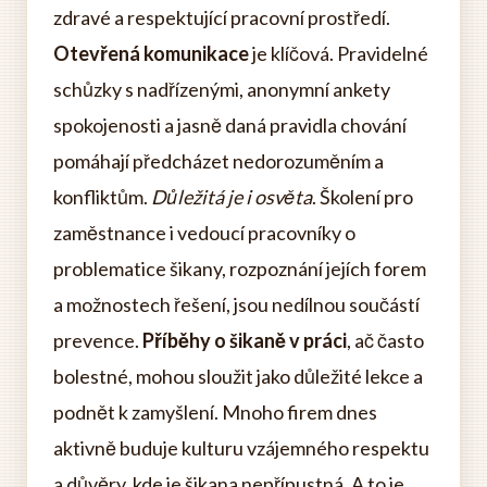
zdravé a respektující pracovní prostředí.
Otevřená komunikace
je klíčová. Pravidelné
schůzky s nadřízenými, anonymní ankety
spokojenosti a jasně daná pravidla chování
pomáhají předcházet nedorozuměním a
konfliktům.
Důležitá je i osvěta
. Školení pro
zaměstnance i vedoucí pracovníky o
problematice šikany, rozpoznání jejích forem
a možnostech řešení, jsou nedílnou součástí
prevence.
Příběhy o šikaně v práci
, ač často
bolestné, mohou sloužit jako důležité lekce a
podnět k zamyšlení. Mnoho firem dnes
aktivně buduje kulturu vzájemného respektu
a důvěry, kde je šikana nepřípustná. A to je