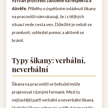
vytváří prostředí založené na respektu a
důvěře.
Příběhy o úspěšném zvládnutí šikany
na pracovišti nám ukazují, že i z těžkých
situací vede cesta ven. Důležité je nebát se
promluvit, vyhledat pomoc a aktivně se
bránit.
Typy šikany: verbální,
neverbální
Šikana na pracovišti se bohužel může
projevovat různými formami. Mezi ty
nejčastější patří verbální a neverbální šikana.
Verbální šikana zahrnuje urážlivé komentáře,