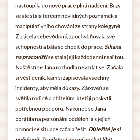
nastoupila do nové práce plná nadšení. Brzy
se ale stala terčem nevlídných poznámek a
manipulativního chování ze strany kolegyně.
Ztrácela sebevědomí, zpochybňovala své
schopnosti a bála se chodit do práce.
Šikana
na pracovišti
se stala její každodenní realitou.
Naštěstí se Jana rozhodla nevzdat se. Začala
si vést deník, kam si zapisovala všechny
incidenty, aby měla důkazy. Zároveň se
svěřila rodině a přátelům, kteří ji poskytli
potřebnou podporu. Nakonec se Jana
obrátila na personální oddělení a s jejich
pomocí se situace začala řešit.
Důležité je si
uvědomit, že nikdo si nesmí nechat líbit