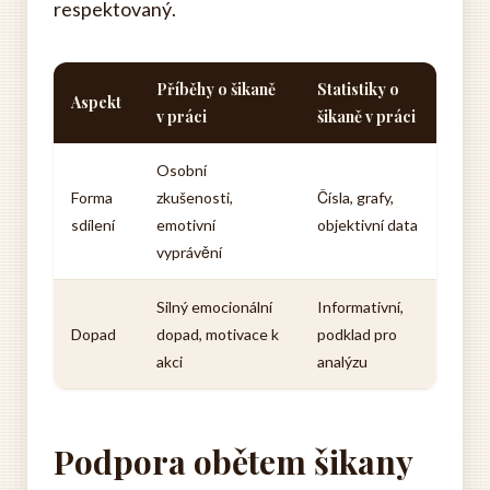
respektovaný.
Příběhy o šikaně
Statistiky o
Aspekt
v práci
šikaně v práci
Osobní
Forma
zkušenosti,
Čísla, grafy,
sdílení
emotivní
objektivní data
vyprávění
Silný emocionální
Informativní,
Dopad
dopad, motivace k
podklad pro
akci
analýzu
Podpora obětem šikany