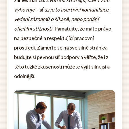
zaměstnanců.
Zvolte si strategii, která vám
vyhovuje – ať už je to asertivní komunikace,
vedení záznamů o šikaně, nebo podání
oficiální stížnosti.
Pamatujte, že máte právo
na bezpečné a respektující pracovní
prostředí. Zaměřte se na své silné stránky,
budujte si pevnou síť podpory a věřte, že i z
této těžké zkušenosti můžete vyjít silnější a
odolnější.