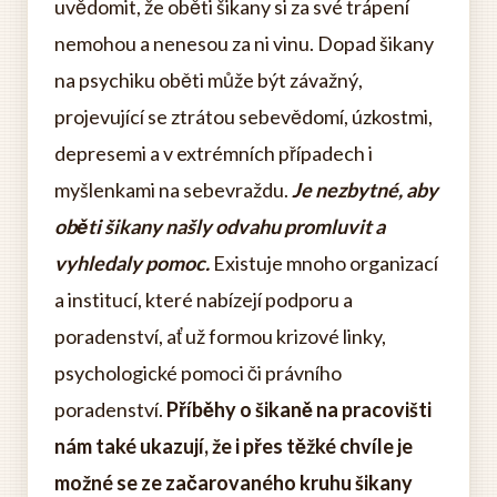
uvědomit, že oběti šikany si za své trápení
nemohou a nenesou za ni vinu. Dopad šikany
na psychiku oběti může být závažný,
projevující se ztrátou sebevědomí, úzkostmi,
depresemi a v extrémních případech i
myšlenkami na sebevraždu.
Je nezbytné, aby
oběti šikany našly odvahu promluvit a
vyhledaly pomoc.
Existuje mnoho organizací
a institucí, které nabízejí podporu a
poradenství, ať už formou krizové linky,
psychologické pomoci či právního
poradenství.
Příběhy o šikaně na pracovišti
nám také ukazují, že i přes těžké chvíle je
možné se ze začarovaného kruhu šikany