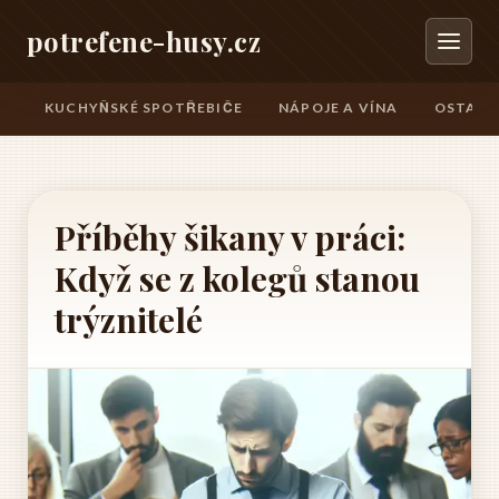
potrefene-husy.cz
KUCHYŇSKÉ SPOTŘEBIČE
NÁPOJE A VÍNA
OSTATN
Příběhy šikany v práci:
Když se z kolegů stanou
trýznitelé