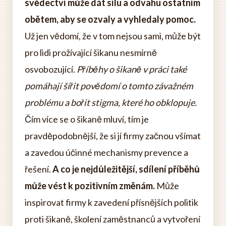
svědectví může dát sílu a odvahu ostatním
obětem, aby se ozvaly a vyhledaly pomoc.
Už jen vědomí, že v tom nejsou sami, může být
pro lidi prožívající šikanu nesmírně
osvobozující.
Příběhy o šikaně v práci také
pomáhají šířit povědomí o tomto závažném
problému a bořit stigma, které ho obklopuje.
Čím více se o šikaně mluví, tím je
pravděpodobnější, že si jí firmy začnou všímat
a zavedou účinné mechanismy prevence a
řešení.
A co je nejdůležitější, sdílení příběhů
může vést k pozitivním změnám.
Může
inspirovat firmy k zavedení přísnějších politik
proti šikaně, školení zaměstnanců a vytvoření