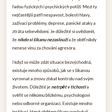
řadou fyzických i psychických potíží. Mezi ty
nejčastější patří nespavost, bolesti hlavy,
zažívací problémy, deprese, panické ataky a
ztráta sebevědomí. Je důležité si uvědomit,
že
nikdo si šikanu nezaslouží
a že oběť nikdy
nenese vinu za chování agresora.
I když se může zdát situace bezvýchodná,
existuje mnoho způsobů, jak se s šikanou
vyrovnat a znovu získat kontrolu nad svým
životem. Důležité je
netrpět v tichosti
a
svěřit se někomu blízkému, psychologovi
nebo odborné organizaci. Existuje mnoho
institucí, které obětem šikany poskytují