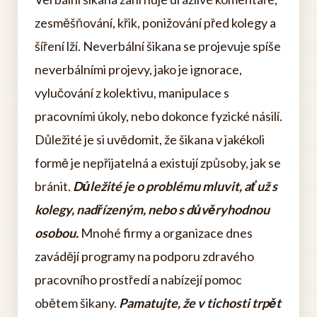
zesměšňování, křik, ponižování před kolegy a
šíření lží. Neverbální šikana se projevuje spíše
neverbálními projevy, jako je ignorace,
vylučování z kolektivu, manipulace s
pracovními úkoly, nebo dokonce fyzické násilí.
Důležité je si uvědomit, že šikana v jakékoli
formě je nepřijatelná a existují způsoby, jak se
bránit.
Důležité je o problému mluvit, ať už s
kolegy, nadřízeným, nebo s důvěryhodnou
osobou.
Mnohé firmy a organizace dnes
zavádějí programy na podporu zdravého
pracovního prostředí a nabízejí pomoc
obětem šikany.
Pamatujte, že v tichosti trpět