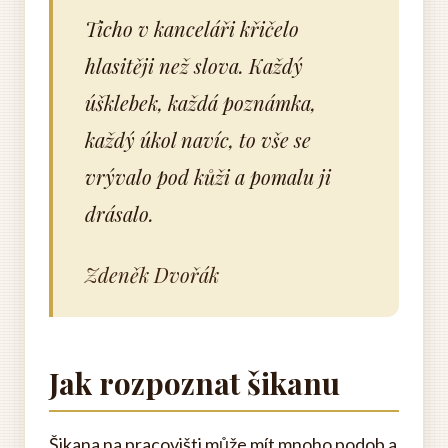
Ticho v kanceláři křičelo
hlasitěji než slova. Každý
úšklebek, každá poznámka,
každý úkol navíc, to vše se
vrývalo pod kůži a pomalu ji
drásalo.
Zdeněk Dvořák
Jak rozpoznat šikanu
Šikana na pracovišti může mít mnoho podob a