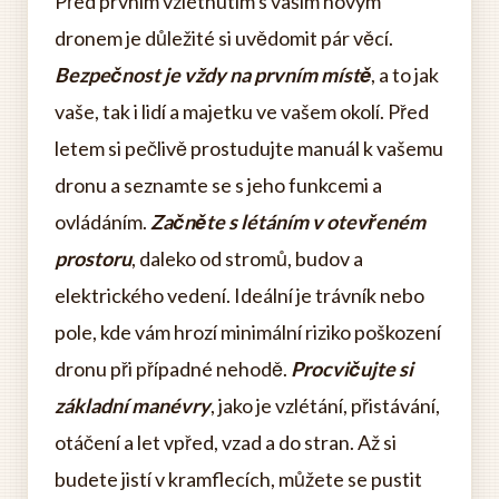
Před prvním vzlétnutím s vaším novým
dronem je důležité si uvědomit pár věcí.
Bezpečnost je vždy na prvním místě
, a to jak
vaše, tak i lidí a majetku ve vašem okolí. Před
letem si pečlivě prostudujte manuál k vašemu
dronu a seznamte se s jeho funkcemi a
ovládáním.
Začněte s létáním v otevřeném
prostoru
, daleko od stromů, budov a
elektrického vedení. Ideální je trávník nebo
pole, kde vám hrozí minimální riziko poškození
dronu při případné nehodě.
Procvičujte si
základní manévry
, jako je vzlétání, přistávání,
otáčení a let vpřed, vzad a do stran. Až si
budete jistí v kramflecích, můžete se pustit