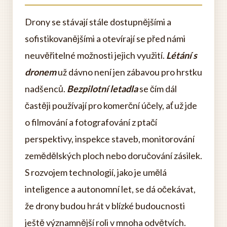
Drony se stávají stále dostupnějšími a
sofistikovanějšími a otevírají se před námi
neuvěřitelné možnosti jejich využití.
Létání s
dronem
už dávno není jen zábavou pro hrstku
nadšenců.
Bezpilotní letadla
se čím dál
častěji používají pro komerční účely, ať už jde
o filmování a fotografování z ptačí
perspektivy, inspekce staveb, monitorování
zemědělských ploch nebo doručování zásilek.
S rozvojem technologií, jako je umělá
inteligence a autonomní let, se dá očekávat,
že drony budou hrát v blízké budoucnosti
ještě významnější roli v mnoha odvětvích.