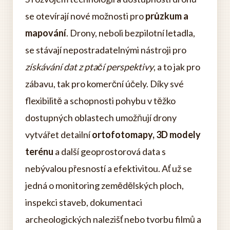
se otevírají nové možnosti pro
průzkum a
mapování
. Drony, neboli bezpilotní letadla,
se stávají nepostradatelnými nástroji pro
získávání dat z ptačí perspektivy
, a to jak pro
zábavu, tak pro komerční účely. Díky své
flexibilitě a schopnosti pohybu v těžko
dostupných oblastech umožňují drony
vytvářet detailní
ortofotomapy, 3D modely
terénu
a další geoprostorová data s
nebývalou přesností a efektivitou. Ať už se
jedná o monitoring zemědělských ploch,
inspekci staveb, dokumentaci
archeologických nalezišť nebo tvorbu filmů a