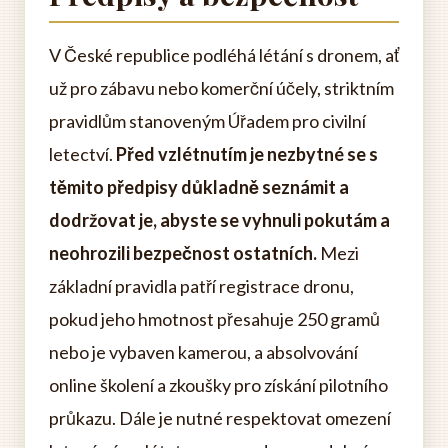
V České republice podléhá létání s dronem, ať
už pro zábavu nebo komerční účely, striktním
pravidlům stanoveným Úřadem pro civilní
letectví.
Před vzlétnutím je nezbytné se s
těmito předpisy důkladně seznámit a
dodržovat je, abyste se vyhnuli pokutám a
neohrozili bezpečnost ostatních.
Mezi
základní pravidla patří registrace dronu,
pokud jeho hmotnost přesahuje 250 gramů
nebo je vybaven kamerou, a absolvování
online školení a zkoušky pro získání pilotního
průkazu. Dále je nutné respektovat omezení