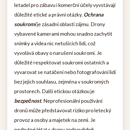
letadel pro zábavu i komerční účely vyvstávají
důležité etické a právní otázky.
Ochrana
soukromí
je zásadní oblastí zájmu. Drony
vybavené kamerami mohou snadno zachytit
snímky a videa nic netušících lidí, což
vyvolává obavy o narušení soukromí. Je
důležité respektovat soukromí ostatních a
vyvarovat se natáčení nebo fotografování lidí
bez jejich souhlasu, zejména v soukromých
prostorech. Další etickou otázkou je
bezpečnost
. Neprofesionální používání
dronů může představovat riziko pro letecký
provoz a osoby a majetek na zemi. Je
nezbytné létat s drony zodpovědně,