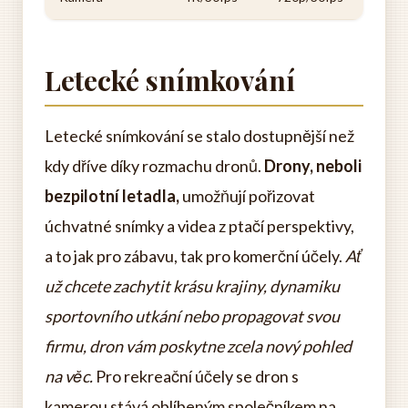
Letecké snímkování
Letecké snímkování se stalo dostupnější než
kdy dříve díky rozmachu dronů.
Drony, neboli
bezpilotní letadla,
umožňují pořizovat
úchvatné snímky a videa z ptačí perspektivy,
a to jak pro zábavu, tak pro komerční účely.
Ať
už chcete zachytit krásu krajiny, dynamiku
sportovního utkání nebo propagovat svou
firmu, dron vám poskytne zcela nový pohled
na věc.
Pro rekreační účely se dron s
kamerou stává oblíbeným společníkem na