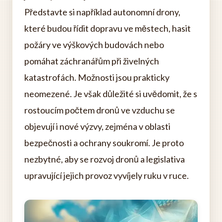
Představte si například autonomní drony,
které budou řídit dopravu ve městech, hasit
požáry ve výškových budovách nebo
pomáhat záchranářům při živelných
katastrofách. Možnosti jsou prakticky
neomezené. Je však důležité si uvědomit, že s
rostoucím počtem dronů ve vzduchu se
objevují i ​​nové výzvy, zejména v oblasti
bezpečnosti a ochrany soukromí. Je proto
nezbytné, aby se rozvoj dronů a legislativa
upravující jejich provoz vyvíjely ruku v ruce.