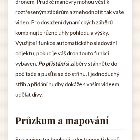
dronem. Prudké manévry mohou vést k
roztřeseným záběrům a znehodnotit tak vaše
video. Pro dosažení dynamických záběrů
kombinujte různé úhly pohledu a výšky.
Využijte i funkce automatického sledování
objektu, pokud je váš dron touto funkcí
vybaven.
Po přistání
si záběry stáhněte do
počítače a pusťte se do střihu. I jednoduchý
střih a přidání hudby dokáže s vaším videem
udělat divy.
Průzkum a mapování
S rozvojem technologií a dostupností dronů