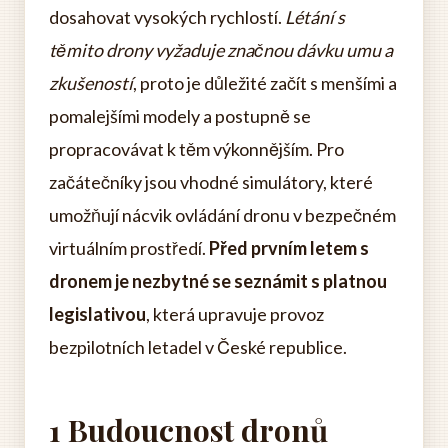
dosahovat vysokých rychlostí.
Létání s
těmito drony vyžaduje značnou dávku umu a
zkušeností
, proto je důležité začít s menšími a
pomalejšími modely a postupně se
propracovávat k těm výkonnějším. Pro
začátečníky jsou vhodné simulátory, které
umožňují nácvik ovládání dronu v bezpečném
virtuálním prostředí.
Před prvním letem s
dronem je nezbytné se seznámit s platnou
legislativou
, která upravuje provoz
bezpilotních letadel v České republice.
1 Budoucnost dronů