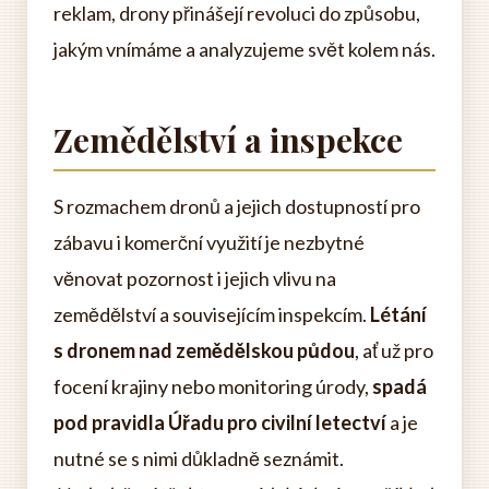
reklam, drony přinášejí revoluci do způsobu,
jakým vnímáme a analyzujeme svět kolem nás.
Zemědělství a inspekce
S rozmachem dronů a jejich dostupností pro
zábavu i komerční využití je nezbytné
věnovat pozornost i jejich vlivu na
zemědělství a souvisejícím inspekcím.
Létání
s dronem nad zemědělskou půdou
, ať už pro
focení krajiny nebo monitoring úrody,
spadá
pod pravidla Úřadu pro civilní letectví
a je
nutné se s nimi důkladně seznámit.