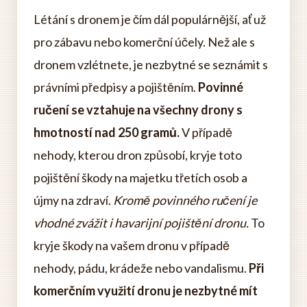
Létání s dronem je čím dál populárnější, ať už
pro zábavu nebo komerční účely. Než ale s
dronem vzlétnete, je nezbytné se seznámit s
právními předpisy a pojištěním.
Povinné
ručení se vztahuje na všechny drony s
hmotností nad 250 gramů.
V případě
nehody, kterou dron způsobí, kryje toto
pojištění škody na majetku třetích osob a
újmy na zdraví.
Kromě povinného ručení je
vhodné zvážit i havarijní pojištění dronu.
To
kryje škody na vašem dronu v případě
nehody, pádu, krádeže nebo vandalismu.
Při
komerčním využití dronu je nezbytné mít