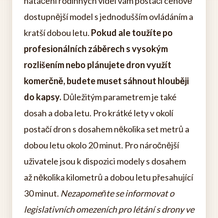
natáčení rodinných videí vám postačí cenově
dostupnější model s jednodušším ovládáním a
kratší dobou letu.
Pokud ale toužíte po
profesionálních záběrech s vysokým
rozlišením nebo plánujete dron využít
komerčně, budete muset sáhnout hlouběji
do kapsy.
Důležitým parametrem je také
dosah a doba letu. Pro krátké lety v okolí
postačí dron s dosahem několika set metrů a
dobou letu okolo 20 minut. Pro náročnější
uživatele jsou k dispozici modely s dosahem
až několika kilometrů a dobou letu přesahující
30 minut.
Nezapomeňte se informovat o
legislativních omezeních pro létání s drony ve