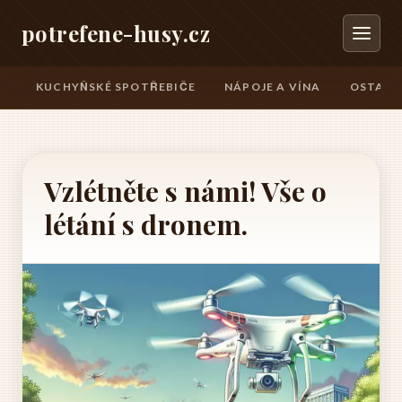
potrefene-husy.cz
KUCHYŇSKÉ SPOTŘEBIČE
NÁPOJE A VÍNA
OSTATN
Vzlétněte s námi! Vše o
létání s dronem.