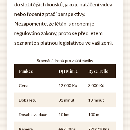
do složitějších kousků, jako je natáčení videa
nebo focení z ptačí perspektivy.
Nezapomeňte, že létání s dronem je
regulováno zákony, proto se před letem
seznamte s platnou legislativou ve vaší zemi.
Srovnání dronů pro začátečníky
Funkce
DJI Mini 2
Ryze Tello
Cena
12 000 Kč
3 000 Kč
Doba letu
31 minut
13 minut
Dosah ovladače
10 km
100 m
Kamera
4K/30fps
720p/30fps