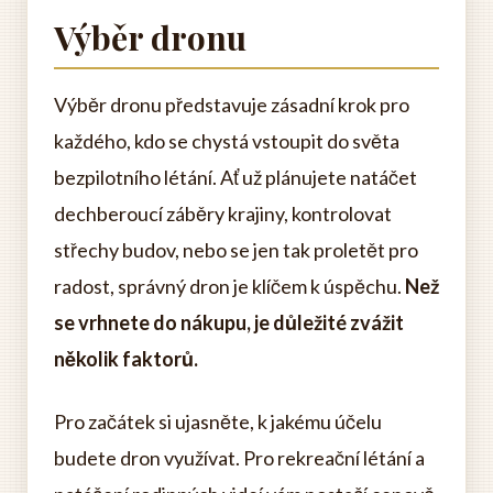
Výběr dronu
Výběr dronu představuje zásadní krok pro
každého, kdo se chystá vstoupit do světa
bezpilotního létání. Ať už plánujete natáčet
dechberoucí záběry krajiny, kontrolovat
střechy budov, nebo se jen tak proletět pro
radost, správný dron je klíčem k úspěchu.
Než
se vrhnete do nákupu, je důležité zvážit
několik faktorů.
Pro začátek si ujasněte, k jakému účelu
budete dron využívat. Pro rekreační létání a