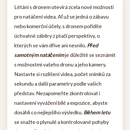
Létání s dronem otevírá zcela nové možnosti
pro natáčení videa. Ať už se jedná o zábavu
nebo komerční účely, s dronem pořídíte
úchvatné záběry z ptačí perspektivy, o
kterých se vám dříve ani nesnilo.
Před
samotným natáčením
je důležité se seznámit
s možnostmi vašeho dronu a jeho kamery.
Nastavte si rozlišení videa, počet snímků za
sekundu a další parametry podle vašich
představ. Nezapomeňte zkontrolovat i
nastavení vyvážení bílé a expozice, abyste
dosáhli co nejlepšího výsledku.
Během letu
se snažte o plynulé a kontrolované pohyby