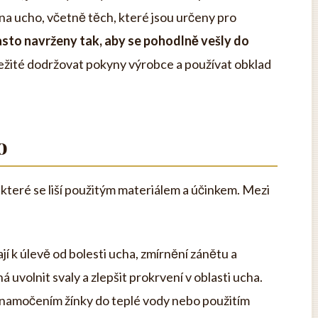
a ucho, včetně těch, které jsou určeny pro
asto navrženy tak, aby se pohodlně vešly do
ežité dodržovat pokyny výrobce a používat obklad
o
 které se liší použitým materiálem a účinkem. Mezi
jí k úlevě od bolesti ucha, zmírnění zánětu a
uvolnit svaly a zlepšit prokrvení v oblasti ucha.
a namočením žínky do teplé vody nebo použitím