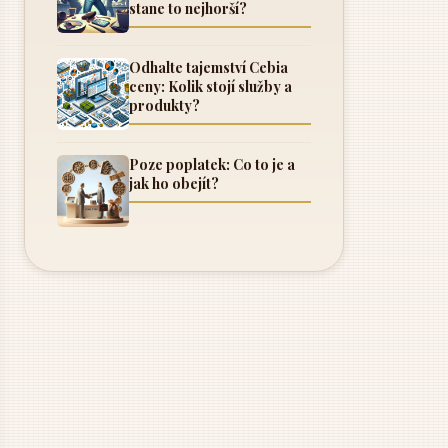
stane to nejhorší?
Odhalte tajemství Cebia
ceny: Kolik stojí služby a
produkty?
Poze poplatek: Co to je a
jak ho obejít?