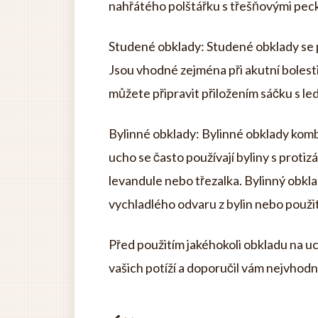
nahřátého polštářku s třešňovými pec
Studené obklady: Studené obklady se po
Jsou vhodné zejména při akutní bolesti
můžete připravit přiložením sáčku s l
Bylinné obklady: Bylinné obklady kombi
ucho se často používají byliny s protiz
levandule nebo třezalka. Bylinný obkl
vychladlého odvaru z bylin nebo použi
Před použitím jakéhokoli obkladu na uch
vašich potíží a doporučil vám nejvhodn