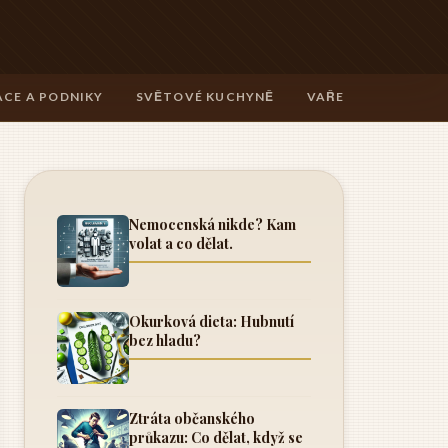
CE A PODNIKY
SVĚTOVÉ KUCHYNĚ
VAŘENÍ A TECHNIK
Nemocenská nikde? Kam
volat a co dělat.
Okurková dieta: Hubnutí
bez hladu?
Ztráta občanského
průkazu: Co dělat, když se