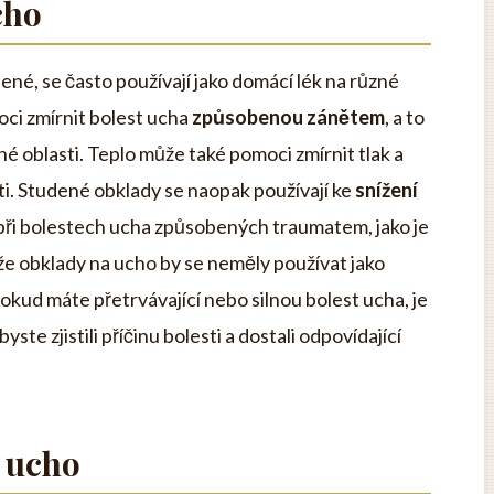
cho
ené, se často používají jako domácí lék na různé
ci zmírnit bolest ucha
způsobenou zánětem
, a to
é oblasti. Teplo může také pomoci zmírnit tlak a
sti. Studené obklady se naopak používají ke
snížení
při bolestech ucha způsobených traumatem, jako je
 že obklady na ucho by se neměly používat jako
kud máte přetrvávající nebo silnou bolest ucha, je
te zjistili příčinu bolesti a dostali odpovídající
 ucho