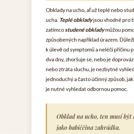
Obklady na ucho, ať už teplé nebo stu
ucha.
Teplé obklady
jsou vhodné pro t
zatímco
studené obklady
můžou pomoci
způsobených například úrazem. Důležit
k úlevě od symptomů a neléčí příčinu 
dva dny, zhoršuje se, nebo je doprováze
nebo ztráta sluchu, je nezbytné vyhle
jednoduchý a často účinný způsob, jak si
je nutné vyhledat odbornou pomoc.
Obklad na ucho, ten musí být
jako babiččina zahrádka.