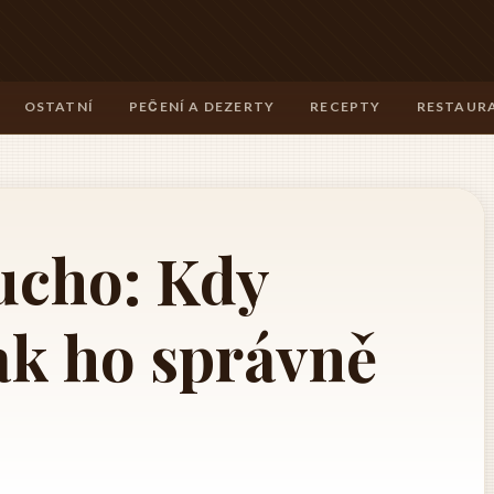
OSTATNÍ
PEČENÍ A DEZERTY
RECEPTY
RESTAURA
ucho: Kdy
ak ho správně