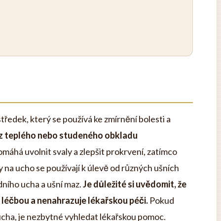
tředek, který se používá ke zmírnění bolesti a
 z teplého nebo studeného obkladu
máhá uvolnit svaly a zlepšit prokrvení, zatímco
y na ucho se používají k úlevě od různých ušních
edního ucha a ušní maz.
Je důležité si uvědomit, že
léčbou a nenahrazuje lékařskou péči.
Pokud
 ucha, je nezbytné vyhledat lékařskou pomoc.