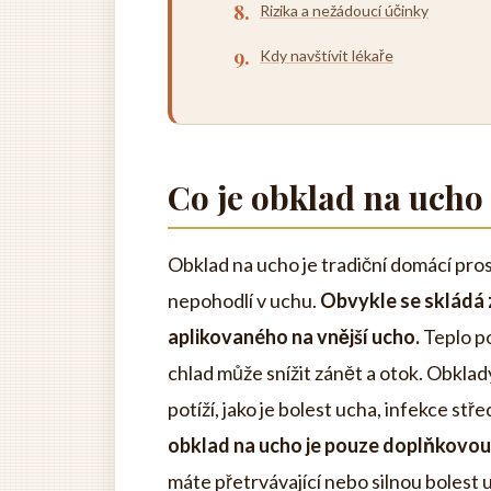
Rizika a nežádoucí účinky
Kdy navštívit lékaře
Co je obklad na ucho
Obklad na ucho je tradiční domácí pros
nepohodlí v uchu.
Obvykle se skládá
aplikovaného na vnější ucho.
Teplo po
chlad může snížit zánět a otok. Obklad
potíží, jako je bolest ucha, infekce stř
obklad na ucho je pouze doplňkovou 
máte přetrvávající nebo silnou bolest