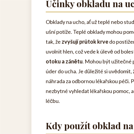
Účinky obkladu na u
Obklady na ucho, ať už teplé nebo stud
ušní potíže. Teplé obklady mohou pomo
tak, že
zvyšují průtok krve
do postižen
uvolnit hlen, což vede k úlevě od bole
otoku a zánětu
. Mohou být užitečné 
úder do ucha. Je důležité si uvědomit,
náhrada za odbornou lékařskou péči. Po
nezbytné vyhledat lékařskou pomoc, abys
léčbu.
Kdy použít obklad na