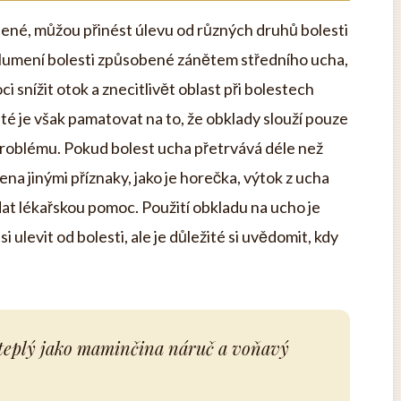
dené, můžou přinést úlevu od různých druhů bolesti
lumení bolesti způsobené zánětem středního ucha,
 snížit otok a znecitlivět oblast při bolestech
é je však pamatovat na to, že obklady slouží pouze
problému. Pokud bolest ucha přetrvává déle než
na jinými příznaky, jako je horečka, výtok z ucha
dat lékařskou pomoc. Použití obkladu na ucho je
 ulevit od bolesti, ale je důležité si uvědomit, kdy
 teplý jako maminčina náruč a voňavý