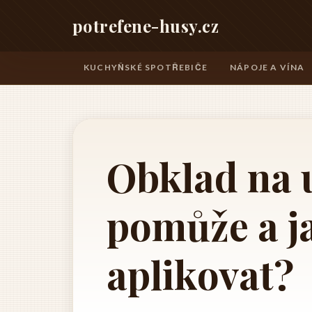
potrefene-husy.cz
KUCHYŇSKÉ SPOTŘEBIČE
NÁPOJE A VÍNA
Obklad na 
pomůže a j
aplikovat?