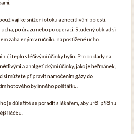
kami.
užívají ke snížení otoku a znecitlivění bolesti.
 ucha, po úrazu nebo po operaci. Studený obklad si
edem zabaleným v ručníku na postižené ucho.
nují teplo s léčivými účinky bylin. Pro obklady na
ánětlivými a analgetickými účinky, jako je heřmánek,
ad si můžete připravit namočením gázy do
tím hotového bylinného polštářku.
o je důležité se poradit s lékařem, aby určil příčinu
ější léčbu.