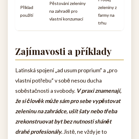
Pěstování zeleniny
Příklad
zeleniny z
na zahradě pro
použití
farmy na
vlastní konzumaci
trhu
Zajímavosti a příklady
Latinská spojení „ad usum proprium“ a „pro
vlastní potřebu“ v sobě nesou ducha
soběstačnosti a svobody.
V praxi znamenají,
že si člověk může sám pro sebe vypěstovat
zeleninu na zahrádce, ušít šaty nebo třeba
zrekonstruovat byt bez nutnosti shánět
drahé profesionály.
Jistě, ne vždy je to