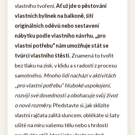
vlastního tvoření.
Ať už jde o pěstování
vlastních bylinek na balkoně, šití
originálních oděvů nebo sestavení
nábytku podle vlastního návrhu, „pro
vlastní potřebu“ nám umožňuje stát se
tvůrci vlastního štěstí.
Znamená to tvořit
bez tlaku na zisk, v klidu a s radostí z procesu
samotného.
Mnoho lidí nachází v aktivitách
„pro vlastní potřebu“ hluboké uspokojení,
rozvíjí své dovednosti a obohacuje svůj život
o nové rozměry.
Představte si, jak sklízíte
vlastní rajčata zalitá sluncem, oblékáte si šaty
ušité na míru vašemu tělu nebo s hrdostí