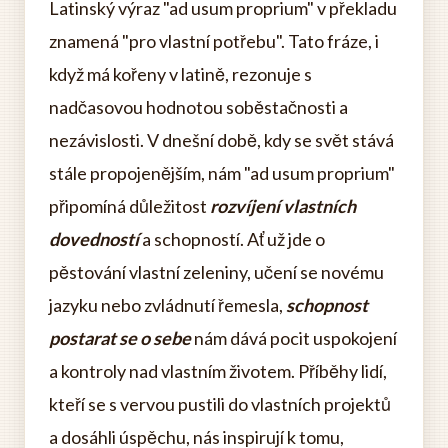
Latinský výraz "ad usum proprium" v překladu
znamená "pro vlastní potřebu". Tato fráze, i
když má kořeny v latině, rezonuje s
nadčasovou hodnotou soběstačnosti a
nezávislosti. V dnešní době, kdy se svět stává
stále propojenějším, nám "ad usum proprium"
připomíná důležitost
rozvíjení vlastních
dovedností
a schopností. Ať už jde o
pěstování vlastní zeleniny, učení se novému
jazyku nebo zvládnutí řemesla,
schopnost
postarat se o sebe
nám dává pocit uspokojení
a kontroly nad vlastním životem. Příběhy lidí,
kteří se s vervou pustili do vlastních projektů
a dosáhli úspěchu, nás inspirují k tomu,