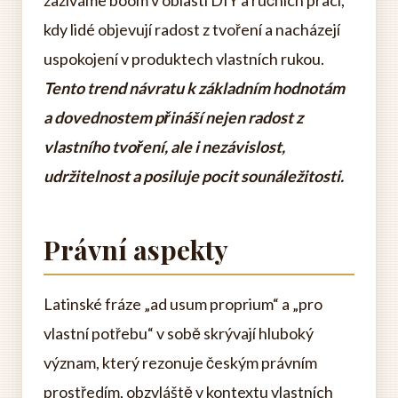
zažíváme boom v oblasti DIY a ručních prací,
kdy lidé objevují radost z tvoření a nacházejí
uspokojení v produktech vlastních rukou.
Tento trend návratu k základním hodnotám
a dovednostem přináší nejen radost z
vlastního tvoření, ale i nezávislost,
udržitelnost a posiluje pocit sounáležitosti.
Právní aspekty
Latinské fráze „ad usum proprium“ a „pro
vlastní potřebu“ v sobě skrývají hluboký
význam, který rezonuje českým právním
prostředím, obzvláště v kontextu vlastních