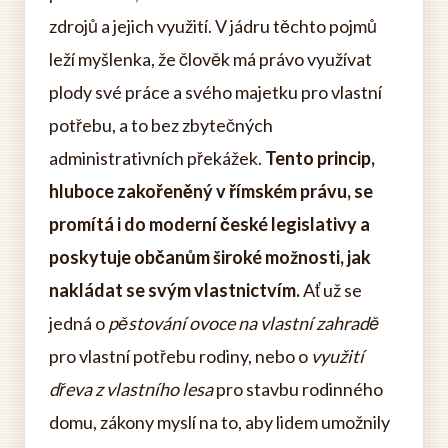
zdrojů a jejich využití. V jádru těchto pojmů
leží myšlenka, že člověk má právo využívat
plody své práce a svého majetku pro vlastní
potřebu, a to bez zbytečných
administrativních překážek.
Tento princip,
hluboce zakořeněný v římském právu, se
promítá i do moderní české legislativy a
poskytuje občanům široké možnosti, jak
nakládat se svým vlastnictvím.
Ať už se
jedná o
pěstování ovoce na vlastní zahradě
pro vlastní potřebu rodiny, nebo o
využití
dřeva z vlastního lesa
pro stavbu rodinného
domu, zákony myslí na to, aby lidem umožnily