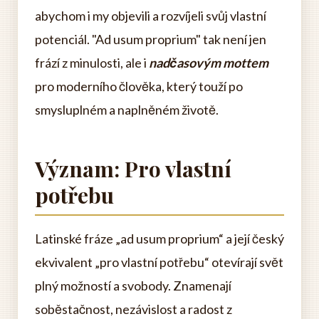
abychom i my objevili a rozvíjeli svůj vlastní
potenciál. "Ad usum proprium" tak není jen
frází z minulosti, ale i
nadčasovým mottem
pro moderního člověka, který touží po
smysluplném a naplněném životě.
Význam: Pro vlastní
potřebu
Latinské fráze „ad usum proprium“ a její český
ekvivalent „pro vlastní potřebu“ otevírají svět
plný možností a svobody. Znamenají
soběstačnost, nezávislost a radost z