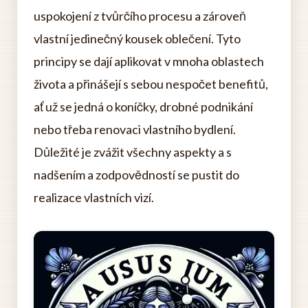
uspokojení z tvůrčího procesu a zároveň
vlastní jedinečný kousek oblečení. Tyto
principy se dají aplikovat v mnoha oblastech
života a přinášejí s sebou nespočet benefitů,
ať už se jedná o koníčky, drobné podnikání
nebo třeba renovaci vlastního bydlení.
Důležité je zvážit všechny aspekty a s
nadšením a zodpovědností se pustit do
realizace vlastních vizí.