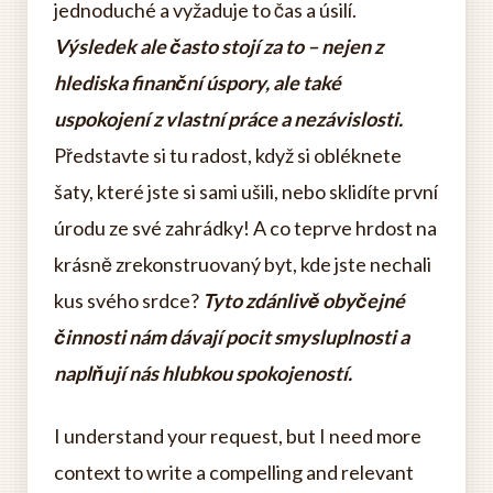
jednoduché a vyžaduje to čas a úsilí.
Výsledek ale často stojí za to – nejen z
hlediska finanční úspory, ale také
uspokojení z vlastní práce a nezávislosti.
Představte si tu radost, když si obléknete
šaty, které jste si sami ušili, nebo sklidíte první
úrodu ze své zahrádky! A co teprve hrdost na
krásně zrekonstruovaný byt, kde jste nechali
kus svého srdce?
Tyto zdánlivě obyčejné
činnosti nám dávají pocit smysluplnosti a
naplňují nás hlubkou spokojeností.
I understand your request, but I need more
context to write a compelling and relevant