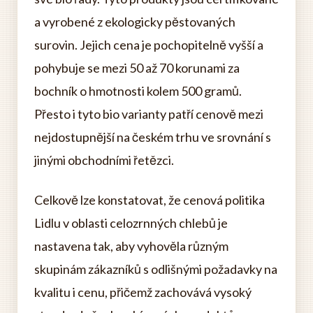
a vyrobené z ekologicky pěstovaných
surovin. Jejich cena je pochopitelně vyšší a
pohybuje se mezi 50 až 70 korunami za
bochník o hmotnosti kolem 500 gramů.
Přesto i tyto bio varianty patří cenově mezi
nejdostupnější na českém trhu ve srovnání s
jinými obchodními řetězci.
Celkově lze konstatovat, že cenová politika
Lidlu v oblasti celozrnných chlebů je
nastavena tak, aby vyhověla různým
skupinám zákazníků s odlišnými požadavky na
kvalitu i cenu, přičemž zachovává vysoký