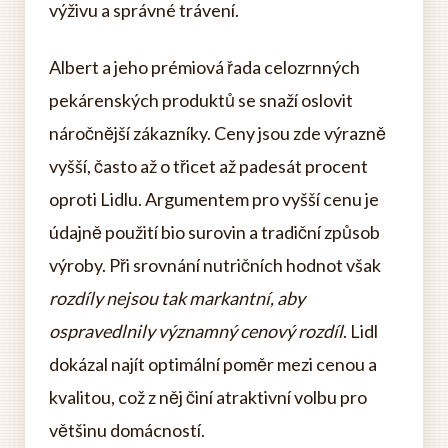
výživu a správné trávení.
Albert a jeho prémiová řada celozrnných
pekárenských produktů se snaží oslovit
náročnější zákazníky. Ceny jsou zde výrazně
vyšší, často až o třicet až padesát procent
oproti Lidlu. Argumentem pro vyšší cenu je
údajně použití bio surovin a tradiční způsob
výroby. Při srovnání nutričních hodnot však
rozdíly nejsou tak markantní, aby
ospravedlnily významný cenový rozdíl
. Lidl
dokázal najít optimální poměr mezi cenou a
kvalitou, což z něj činí atraktivní volbu pro
většinu domácností.