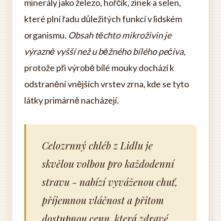
minerály jako železo, hořčík, zinek a selen,
které plní řadu důležitých funkcí v lidském
organismu.
Obsah těchto mikroživin je
výrazně vyšší než u běžného bílého pečiva
,
protože při výrobě bílé mouky dochází k
odstranění vnějších vrstev zrna, kde se tyto
látky primárně nacházejí.
Celozrnný chléb z Lidlu je
skvělou volbou pro každodenní
stravu - nabízí vyváženou chuť,
příjemnou vláčnost a přitom
dostupnou cenu, která zdravé