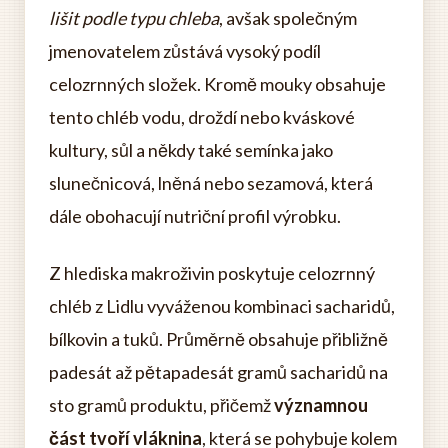
lišit podle typu chleba
, avšak společným
jmenovatelem zůstává vysoký podíl
celozrnných složek. Kromě mouky obsahuje
tento chléb vodu, droždí nebo kváskové
kultury, sůl a někdy také semínka jako
slunečnicová, lněná nebo sezamová, která
dále obohacují nutriční profil výrobku.
Z hlediska makroživin poskytuje celozrnný
chléb z Lidlu vyváženou kombinaci sacharidů,
bílkovin a tuků. Průměrně obsahuje přibližně
padesát až pětapadesát gramů sacharidů na
sto gramů produktu, přičemž
významnou
část tvoří vláknina
, která se pohybuje kolem