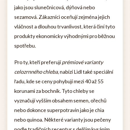
jako jsou slunečnicová, dýňová nebo
sezamová. Zákazníci oceňují zejména jejich
vláčnost a dlouhou trvanlivost, která činí tyto
produkty ekonomicky výhodnými pro běžnou
spotřebu.
Pro ty, kteří preferují
prémiové varianty
celozrnného chleba
, nabízí Lidl také speciální
řadu, kde se ceny pohybují mezi 40 až 55
korunami za bochník. Tyto chleby se
vyznačují vyšším obsahem semen, ořechů
nebo dokonce superpotravin jako je chia
nebo quinoa. Některé varianty jsou pečeny
podle tradičních receptur s delším kysáním,