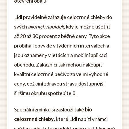
otevření obalu.
Lidl pravidelně zařazuje celozrnné chleby do
svých
akčních nabídek
, kdy je možné ušetřit
až 20 až 30 procent z běžné ceny. Tyto akce
probíhají obvykle v týdenních intervalech a
jsou oznámeny v letácích a mobilní aplikaci
obchodu. Zákazníci tak mohou nakoupit
kvalitní celozrnné pečivo za velmi výhodné
ceny, což činí zdravou stravu dostupnější
širšímu okruhu spotřebitelů.
Speciální zmínku si zaslouží také
bio
celozrnné chleby
, které Lidl nabízí v rámci
své bio řady. Tyto produkty jsou certifikované