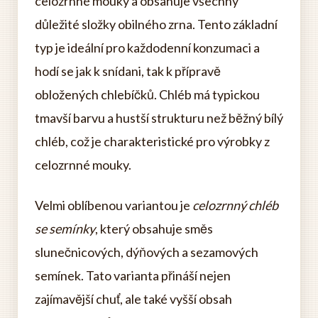
celozrnné mouky a obsahuje všechny
důležité složky obilného zrna. Tento základní
typ je ideální pro každodenní konzumaci a
hodí se jak k snídani, tak k přípravě
obložených chlebíčků. Chléb má typickou
tmavší barvu a hustší strukturu než běžný bílý
chléb, což je charakteristické pro výrobky z
celozrnné mouky.
Velmi oblíbenou variantou je
celozrnný chléb
se semínky
, který obsahuje směs
slunečnicových, dýňových a sezamových
semínek. Tato varianta přináší nejen
zajímavější chuť, ale také vyšší obsah