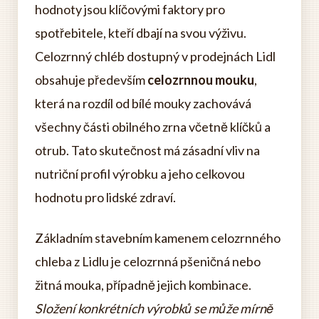
hodnoty jsou klíčovými faktory pro
spotřebitele, kteří dbají na svou výživu.
Celozrnný chléb dostupný v prodejnách Lidl
obsahuje především
celozrnnou mouku
,
která na rozdíl od bílé mouky zachovává
všechny části obilného zrna včetně klíčků a
otrub. Tato skutečnost má zásadní vliv na
nutriční profil výrobku a jeho celkovou
hodnotu pro lidské zdraví.
Základním stavebním kamenem celozrnného
chleba z Lidlu je celozrnná pšeničná nebo
žitná mouka, případně jejich kombinace.
Složení konkrétních výrobků se může mírně