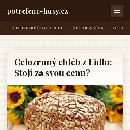
potrefene-husy.cz
KUCHYŇSKÉ SPOTŘEBIČE
NÁPOJE A VÍNA
OSTATN
Celozrnný chléb z Lidlu:
Stojí za svou cenu?