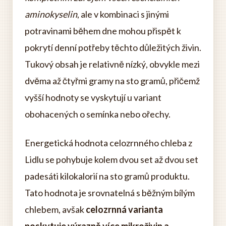
aminokyselin
, ale v kombinaci s jinými
potravinami během dne mohou přispět k
pokrytí denní potřeby těchto důležitých živin.
Tukový obsah je relativně nízký, obvykle mezi
dvěma až čtyřmi gramy na sto gramů, přičemž
vyšší hodnoty se vyskytují u variant
obohacených o semínka nebo ořechy.
Energetická hodnota celozrnného chleba z
Lidlu se pohybuje kolem dvou set až dvou set
padesáti kilokalorií na sto gramů produktu.
Tato hodnota je srovnatelná s běžným bílým
chlebem, avšak
celozrnná varianta