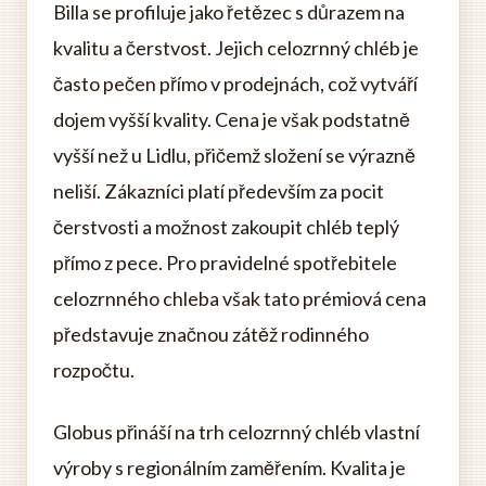
Billa se profiluje jako řetězec s důrazem na
kvalitu a čerstvost. Jejich celozrnný chléb je
často pečen přímo v prodejnách, což vytváří
dojem vyšší kvality. Cena je však podstatně
vyšší než u Lidlu, přičemž složení se výrazně
neliší. Zákazníci platí především za pocit
čerstvosti a možnost zakoupit chléb teplý
přímo z pece. Pro pravidelné spotřebitele
celozrnného chleba však tato prémiová cena
představuje značnou zátěž rodinného
rozpočtu.
Globus přináší na trh celozrnný chléb vlastní
výroby s regionálním zaměřením. Kvalita je