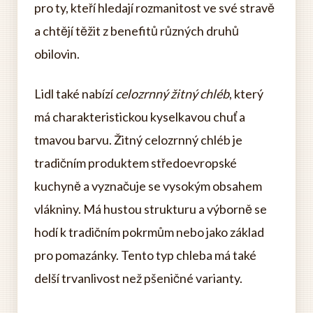
pro ty, kteří hledají rozmanitost ve své stravě
a chtějí těžit z benefitů různých druhů
obilovin.
Lidl také nabízí
celozrnný žitný chléb
, který
má charakteristickou kyselkavou chuť a
tmavou barvu. Žitný celozrnný chléb je
tradičním produktem středoevropské
kuchyně a vyznačuje se vysokým obsahem
vlákniny. Má hustou strukturu a výborně se
hodí k tradičním pokrmům nebo jako základ
pro pomazánky. Tento typ chleba má také
delší trvanlivost než pšeničné varianty.