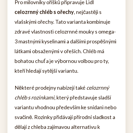
Pro milovníky oříšků připravuje Lidl
celozrnný chléb s ořechy
, nejčastěji s
vlašskými ořechy. Tato varianta kombinuje
zdravé vlastnosti celozrnné mouky s omega-
3 mastnými kyselinami a dalšími prospěšnými
látkami obsaženými v ořeších. Chléb má
bohatou chuť a je výbornou volbou pro ty,
kteří hledají sytější variantu.
Některé prodejny nabízejí také
celozrnný
chléb s rozinkami
, který představuje sladší
variantu vhodnou především ke snídani nebo
svačině. Rozinky přidávají přírodní sladkost a
dělají z chleba zajímavou alternativu k