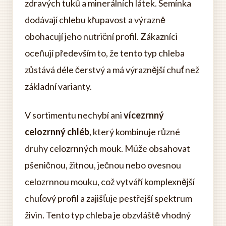
zdravých tuků a minerálních látek. Semínka
dodávají chlebu křupavost a výrazně
obohacují jeho nutriční profil. Zákazníci
oceňují především to, že tento typ chleba
zůstává déle čerstvý a má výraznější chuť než
základní varianty.
V sortimentu nechybí ani
vícezrnný
celozrnný chléb
, který kombinuje různé
druhy celozrnných mouk. Může obsahovat
pšeničnou, žitnou, ječnou nebo ovesnou
celozrnnou mouku, což vytváří komplexnější
chuťový profil a zajišťuje pestřejší spektrum
živin. Tento typ chleba je obzvláště vhodný