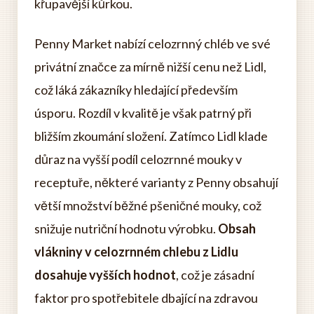
křupavější kůrkou.
Penny Market nabízí celozrnný chléb ve své
privátní značce za mírně nižší cenu než Lidl,
což láká zákazníky hledající především
úsporu. Rozdíl v kvalitě je však patrný při
bližším zkoumání složení. Zatímco Lidl klade
důraz na vyšší podíl celozrnné mouky v
receptuře, některé varianty z Penny obsahují
větší množství běžné pšeničné mouky, což
snižuje nutriční hodnotu výrobku.
Obsah
vlákniny v celozrnném chlebu z Lidlu
dosahuje vyšších hodnot
, což je zásadní
faktor pro spotřebitele dbající na zdravou