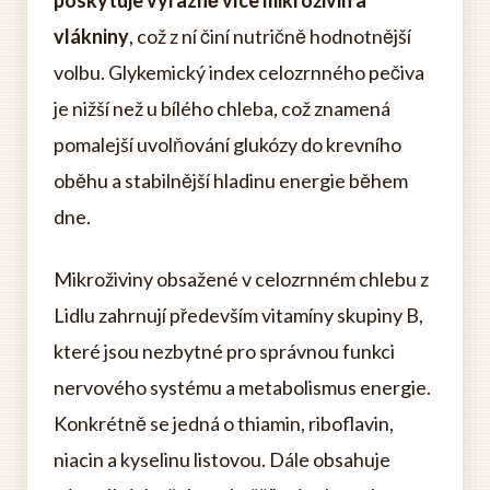
poskytuje výrazně více mikroživin a
vlákniny
, což z ní činí nutričně hodnotnější
volbu. Glykemický index celozrnného pečiva
je nižší než u bílého chleba, což znamená
pomalejší uvolňování glukózy do krevního
oběhu a stabilnější hladinu energie během
dne.
Mikroživiny obsažené v celozrnném chlebu z
Lidlu zahrnují především vitamíny skupiny B,
které jsou nezbytné pro správnou funkci
nervového systému a metabolismus energie.
Konkrétně se jedná o thiamin, riboflavin,
niacin a kyselinu listovou. Dále obsahuje