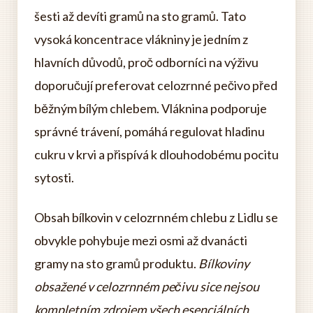
šesti až devíti gramů na sto gramů. Tato
vysoká koncentrace vlákniny je jedním z
hlavních důvodů, proč odborníci na výživu
doporučují preferovat celozrnné pečivo před
běžným bílým chlebem. Vláknina podporuje
správné trávení, pomáhá regulovat hladinu
cukru v krvi a přispívá k dlouhodobému pocitu
sytosti.
Obsah bílkovin v celozrnném chlebu z Lidlu se
obvykle pohybuje mezi osmi až dvanácti
gramy na sto gramů produktu.
Bílkoviny
obsažené v celozrnném pečivu sice nejsou
kompletním zdrojem všech esenciálních