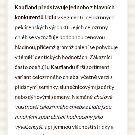
Kaufland představuje jednoho z hlavních
konkurentů Lidlu
v segmentu celozrnných
pekárenských výrobků. Jejich celozrnný
chléb se vyznačuje podobnou cenovou
hladinou, přičemž gramáž balení se pohybuje
v téměř identických hodnotách. Zákazníci
často oceňují u Kauflandu širší sortiment
variant celozrnného chleba, včetně verzí s
přidanými semínky, slunečnicovými jadérky
nebo dýňovými semeny. Nicméně
chuťové
vlastnosti celozrnného chleba z Lidlu jsou
mnohými spotřebiteli hodnoceny jako
vyváženější
, s příjemnou vláčností střídky a