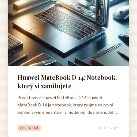
Huawei MateBook D 14: Notebook,
který si zamilujete
Představení Huawei MateBook D 14 Huawei
MateBook D 14 je notebook, který zaujme na první
pohled svým elegantním a moderním designem. Jeho
tenké a lehké tělo z něj dělá ideálního společníka na
cesty, ať už se chystáte do školy, práce nebo na
OSTATNÍ
11. 07. 2025
služební cestu. S hmotností pouhých 1,38 kg ho