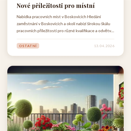
Nové příležitosti pro místní
Nabídka pracovních míst v Boskovicích Hledání
zaměstnání v Boskovicích a okolí nabízí širokou škálu
pracovních příležitostí pro různé kvalifikace a odvětví.
Místní trh práce je charakteristický především silným
zastoupením strojírenského průmyslu, kde významní
OSTATNÍ
13. 04. 2026
zaměstnavatelé jako Minerva Boskovice a NOVIBRA...