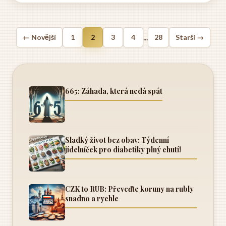
snadno schováte do batohu a ani o...
...
← Novější
1
2
3
4
28
Starší →
665: Záhada, která nedá spát
Sladký život bez obav: Týdenní
jídelníček pro diabetiky plný chutí!
CZK to RUB: Převeďte koruny na rubly
snadno a rychle