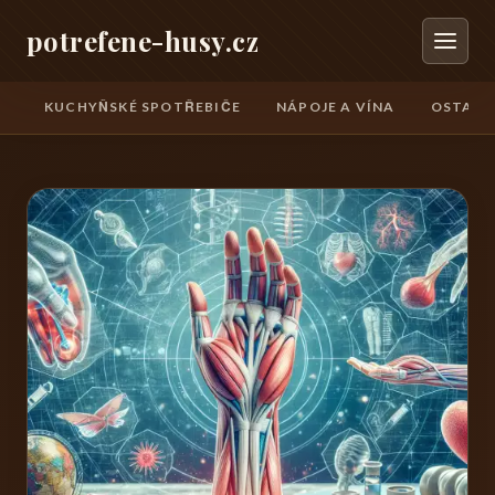
potrefene-husy.cz
KUCHYŇSKÉ SPOTŘEBIČE
NÁPOJE A VÍNA
OSTATN