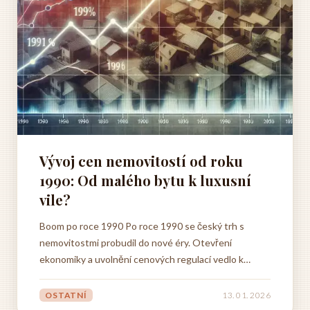
Vývoj cen nemovitostí od roku
1990: Od malého bytu k luxusní
vile?
Boom po roce 1990 Po roce 1990 se český trh s
nemovitostmi probudil do nové éry. Otevření
ekonomiky a uvolnění cenových regulací vedlo k
dynamickému růstu cen, který mnozí vnímali jako
příležitost k investování a budování vlastního zázemí.
OSTATNÍ
13. 01. 2026
Byla to doba, kdy se sny o vlastním bydlení stávaly