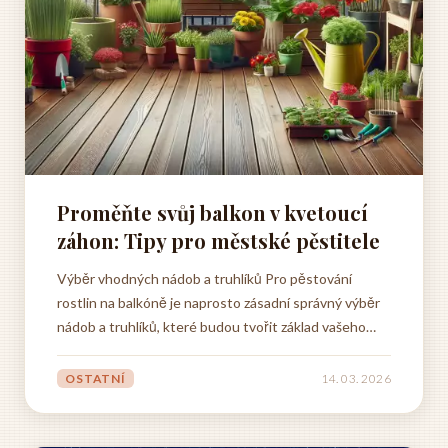
Proměňte svůj balkon v kvetoucí
záhon: Tipy pro městské pěstitele
Výběr vhodných nádob a truhlíků Pro pěstování
rostlin na balkóně je naprosto zásadní správný výběr
nádob a truhlíků, které budou tvořit základ vašeho
balkónového záhonu. Základním pravidlem je, že
nádoby musí mít dostatečný odtokový systém, tedy
OSTATNÍ
14. 03. 2026
otvory ve spodní části, které zabrání přemokření...