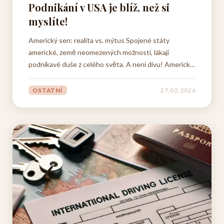
Podnikání v USA je blíž, než si
myslíte!
Americký sen: realita vs. mýtus Spojené státy
americké, země neomezených možností, lákají
podnikavé duše z celého světa. A není divu! Americký
sen o úspěchu skrze tvrdou práci a odhodlání je v USA
stále živý. Podnikání v USA, ať už v New Yorku, Los
OSTATNÍ
27. 02. 2026
Angeles nebo v menším městě, nabízí nespočet
benefitů. ...