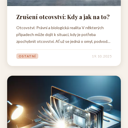
Zrušení otcovství: Kdy a jak na to?
Otcovství: Právní a biologická realita V některých
případech může dojít k situaci, kdy je potřeba
zpochybnit otcovství. Ať už se jedná o omyl, podvod
nebo změnu životních okolností, český právní systém
nabízí cesty, jak zrušit otcovství a dosáhnout tak
OSTATNÍ
19. 10. 2025
spravedlivého řešení pro všechny zúčastněné. Postup
pro...