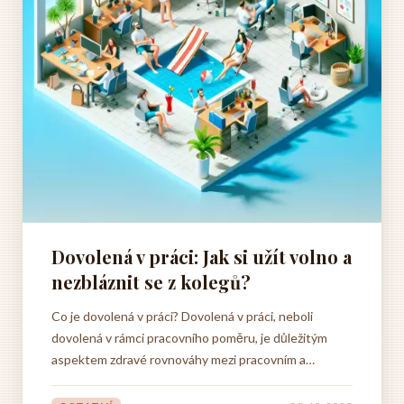
Dovolená v práci: Jak si užít volno a
nezbláznit se z kolegů?
Co je dovolená v práci? Dovolená v práci, neboli
dovolená v rámci pracovního poměru, je důležitým
aspektem zdravé rovnováhy mezi pracovním a
osobním životem. Dovolená nám umožňuje
odpočinout si od pracovních povinností, načerpat