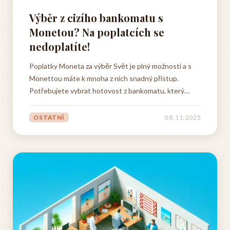
Výběr z cizího bankomatu s
Monetou? Na poplatcích se
nedoplatíte!
Poplatky Moneta za výběr Svět je plný možností a s
Monettou máte k mnoha z nich snadný přístup.
Potřebujete vybrat hotovost z bankomatu, který
nepatří Monetě? Žádný problém! I když výběr z cizího
bankomatu může být někdy spojeno s poplatkem,
OSTATNÍ
08. 11. 2025
Moneta vám nabízí řešení, jak se mu vyhnout a užívat
si finanční...