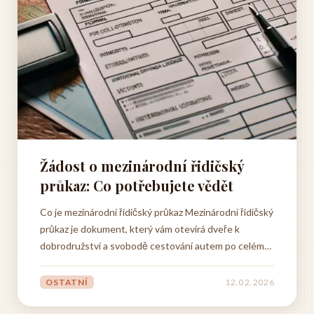
Žádost o mezinárodní řidičský
průkaz: Co potřebujete vědět
Co je mezinárodní řidičský průkaz Mezinárodní řidičský
průkaz je dokument, který vám otevírá dveře k
dobrodružství a svobodě cestování autem po celém
světě. Představte si, jak brázdíte malebné silnice
Toskánska, projíždíte úchvatnými horskými průsmyky
OSTATNÍ
12. 02. 2026
Alp nebo objevujete skryté krásy Skandinávie – to
vše...