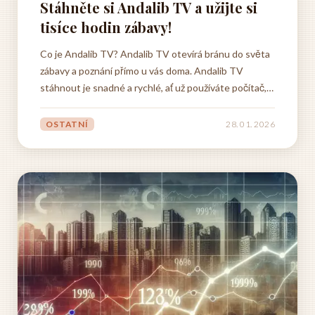
Stáhněte si Andalib TV a užijte si
tisíce hodin zábavy!
Co je Andalib TV? Andalib TV otevírá bránu do světa
zábavy a poznání přímo u vás doma. Andalib TV
stáhnout je snadné a rychlé, ať už používáte počítač,
chytrý telefon nebo tablet. Po stažení aplikace
stáhnout Andalib TV se vám otevře pestrá škála
OSTATNÍ
28. 01. 2026
programů z různých koutů světa. Dokumenty, filmy,
seriály,...