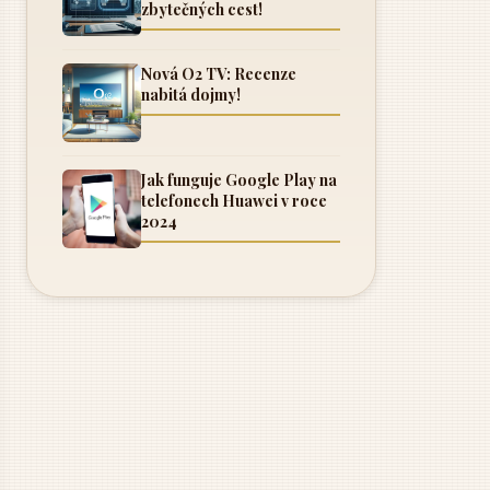
zbytečných cest!
Nová O2 TV: Recenze
nabitá dojmy!
Jak funguje Google Play na
telefonech Huawei v roce
2024