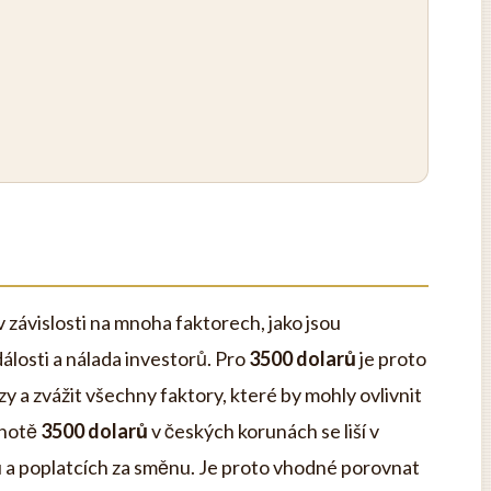
v závislosti na mnoha faktorech, jako jsou
álosti a nálada investorů. Pro
3500 dolarů
je proto
zy a zvážit všechny faktory, které by mohly ovlivnit
dnotě
3500 dolarů
v českých korunách se liší v
 a poplatcích za směnu. Je proto vhodné porovnat