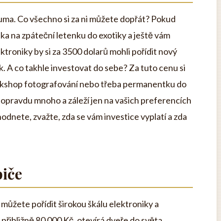
 suma. Co všechno si za ni můžete dopřát? Pokud
ka na zpáteční letenku do exotiky a ještě vám
ektroniky by si za 3500 dolarů mohli pořídit nový
 A co takhle investovat do sebe? Za tuto cenu si
workshop fotografování nebo třeba permanentku do
e opravdu mnoho a záleží jen na vašich preferencích
odnete, zvažte, zda se vám investice vyplatí a zda
biče
 můžete pořídit širokou škálu elektroniky a
přibližně 80 000 Kč, otevírá dveře do světa