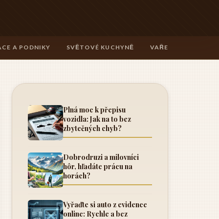
CE A PODNIKY
SVĚTOVÉ KUCHYNĚ
VAŘENÍ A TECHNIK
Plná moc k přepisu
vozidla: Jak na to bez
zbytečných chyb?
Dobrodruzi a milovníci
hôr, hľadáte prácu na
horách?
Vyřaďte si auto z evidence
online: Rychle a bez