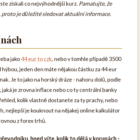
te získali co nejvýhodnější kurz.
Pamatujte, že
proto je důležité sledovat aktuální informace.
unách
řeba jako
44 eur to czk
, nebo v tomhle případě 3500
řád hýbou, jeden den máte nějakou částku za 44 eur
inak. Je to jako na horský dráze - nahoru dolů, podle
 jaká je zrovna inflace nebo co ty centrální banky
řehled, kolik vlastně dostanete za ty prachy, nebo
ch, nejlepší je kouknout na nějakej online kalkulátor
rovnou z forex trhů.
evodníku, hned víte, kolik to dělá v korunách -