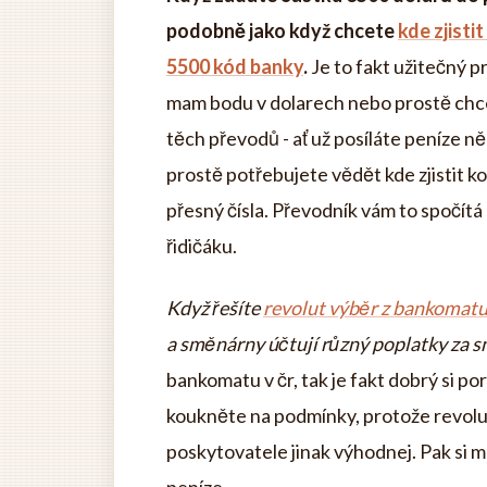
podobně jako když chcete
kde zjisti
5500 kód banky
.
Je to fakt užitečný pr
mam bodu v dolarech nebo prostě chce
těch převodů - ať už posíláte peníze 
prostě potřebujete vědět kde zjistit k
přesný čísla. Převodník vám to spočítá
řidičáku.
Když řešíte
revolut výběr z bankomatu 
a směnárny účtují různý poplatky za 
bankomatu v čr, tak je fakt dobrý si p
koukněte na podmínky, protože revolu
poskytovatele jinak výhodnej. Pak si mů