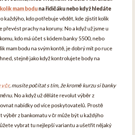
t kolik mam bodu
na řidičáku nebo když hledáte
o každýho, kdo potřebuje vědět, kde zjistit kolik
 převést prachy na koruny. No a když už jsme u
někomu, kdo má účet s kódem banky 5500, nebo
olik mam bodu na svým kontě, je dobrý mít po ruce
 hned, stejně jako když kontrolujete body na
v čr
, musíte počítat s tím, že kromě kurzu si banky
směnu.
No a když už děláte revolut výběr z
orovnat nabídky od více poskytovatelů. Prostě
t výběr z bankomatu v čr může být u každýho
žete vybrat tu nejlepší variantu a ušetřit nějaký