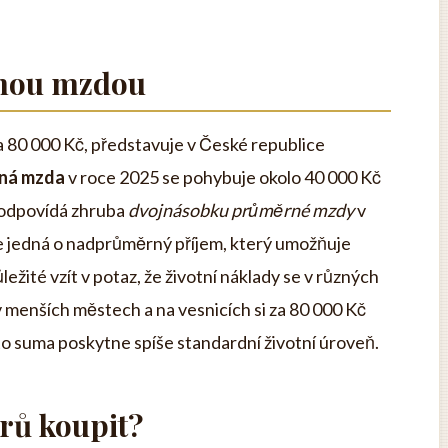
nou mzdou
 80 000 Kč, představuje v České republice
ná mzda
v roce 2025 se pohybuje okolo 40 000 Kč
 odpovídá zhruba
dvojnásobku průměrné mzdy
v
se jedná o nadprůměrný příjem, který umožňuje
ležité vzít v potaz, že životní náklady se v různých
v menších městech a na vesnicích si za 80 000 Kč
ato suma poskytne spíše standardní životní úroveň.
arů koupit?