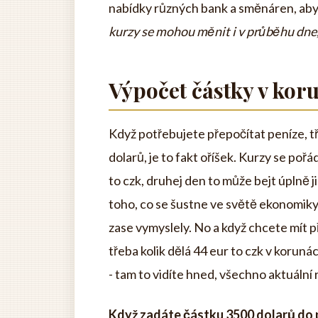
nabídky různých bank a směnáren, abys
kurzy se mohou měnit i v průběhu dne, 
Výpočet částky v kor
Když potřebujete přepočítat peníze, t
dolarů, je to fakt oříšek. Kurzy se po
to czk, druhej den to může bejt úplně j
toho, co se šustne ve světě ekonomiky,
zase vymyslely. No a když chcete mít p
třeba kolik dělá 44 eur to czk v koruná
- tam to vidíte hned, všechno aktuální 
Když zadáte částku 3500 dolarů do př