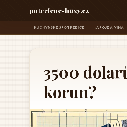
potrefene-husy.cz
KUCHYŇSKÉ SPOTŘEBIČE
NÁPOJE A VÍNA
3500 dolarů
korun?