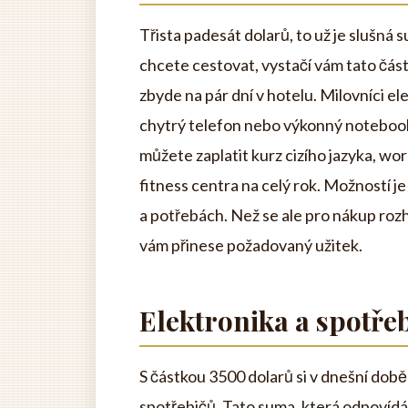
Třista padesát dolarů, to už je slušná
chcete cestovat, vystačí vám tato část
zbyde na pár dní v hotelu. Milovníci el
chytrý telefon nebo výkonný notebook.
můžete zaplatit kurz cizího jazyka, 
fitness centra na celý rok. Možností j
a potřebách. Než se ale pro nákup rozh
vám přinese požadovaný užitek.
Elektronika a spotře
S částkou 3500 dolarů si v dnešní době
spotřebičů. Tato suma, která odpovídá 